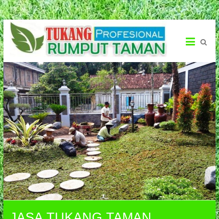
Tukang
Rumput
Taman
Menerima
Jasa
Pembuatan
Taman
JASA TUKANG TAMAN