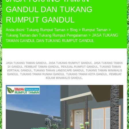
GANDUL DAN TUKANG
RUMPUT GANDUL
Anda disini:
Tukang Rumput Taman
>
Blog
>
Rumput Taman
>
Tukang Taman dan Tukang Rumput Pengalaman
>
JASA TUKANG
TAMAN GANDUL DAN TUKANG RUMPUT GANDUL
JASA TUKANG TAMAN GANDUL, JASA TUKANG RUMPUT GANDUL, JASA TUKANG TAMAN
DI GANDUL, PEMBUAT TAMAN GANDUL, PENJUAL RUMPUT GANDUL, TUKANG TAMAN
VERTIKAL GANDUL, TUKANG TAMAN LANDSCAPE GANDUL, TUKANG TAMAN MINIMALIS
GANDUL, TUKANG TAMAN RUMAH GANDUL, TUKANG TAMAN KOTA GANDUL, PEMBUAT
KOLAM MINIMALIS GANDUL,