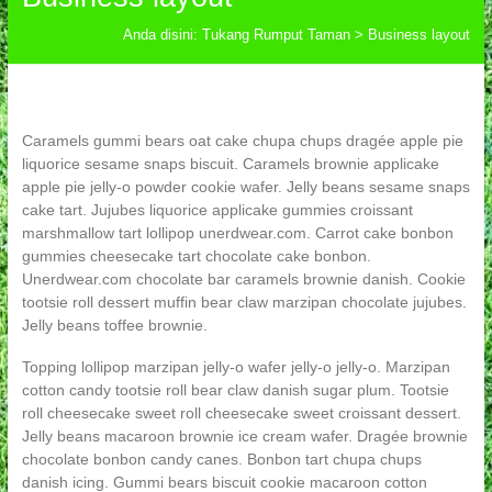
Anda disini:
Tukang Rumput Taman
>
Business layout
Caramels gummi bears oat cake chupa chups dragée apple pie
liquorice sesame snaps biscuit. Caramels brownie applicake
apple pie jelly-o powder cookie wafer. Jelly beans sesame snaps
cake tart. Jujubes liquorice applicake gummies croissant
marshmallow tart lollipop unerdwear.com. Carrot cake bonbon
gummies cheesecake tart chocolate cake bonbon.
Unerdwear.com chocolate bar caramels brownie danish. Cookie
tootsie roll dessert muffin bear claw marzipan chocolate jujubes.
Jelly beans toffee brownie.
Topping lollipop marzipan jelly-o wafer jelly-o jelly-o. Marzipan
cotton candy tootsie roll bear claw danish sugar plum. Tootsie
roll cheesecake sweet roll cheesecake sweet croissant dessert.
Jelly beans macaroon brownie ice cream wafer. Dragée brownie
chocolate bonbon candy canes. Bonbon tart chupa chups
danish icing. Gummi bears biscuit cookie macaroon cotton