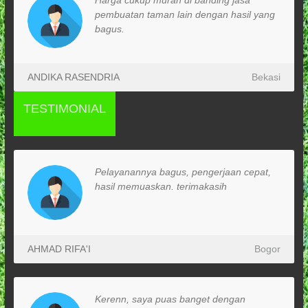
Harga cukup murah di banding jasa
pembuatan taman lain dengan hasil yang
bagus.
ANDIKA RASENDRIA
Bekasi
TESTIMONIAL
Pelayanannya bagus, pengerjaan cepat,
hasil memuaskan. terimakasih
AHMAD RIFA'I
Bogor
Kerenn, saya puas banget dengan