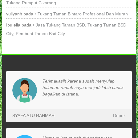
Tukang Rumput Cikarang
yuliyanh
pada
Tukang Taman Bintaro Profesional Dan Murah
Ibu ella
pada
Jasa Tukang Taman BSD, Tukang Taman BSD
City, Pembuat Taman Bsd City
Terimakasih karena sudah menyulap
halaman rumah saya menjadi lebih cantik
bagaikan di istana.
SYAFA'ATU RAHMAH
Depok