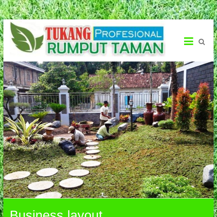
Tukang
Rumput
Taman
Menerima
Jasa
Pembuatan
Taman
Business layout